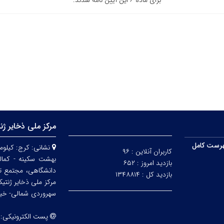
برای ماده ۶ این آیین نامه شدند.
مرکز ملی ذخایر ژن
رست کامل
نشانی:
کاربران آنلاین :
۹۶
بهشت سکینه - کمالش
بازدید امروز :
۶۵۲
دانشگاهی، مجتمع ت
بازدید کل :
۱۳۴۸۸۱۴
مرکز ملی ذخایر ژنتی
سهروردی شمالی- خیابا
پست الکترونیکی: