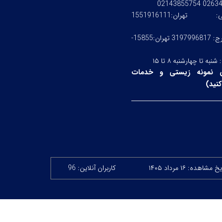
0263476245
ستی:
تهران:1551916111
کرج: 3197996817 تهران:15855-
:
شنبه تا چهارشنبه ۸ تا ۱۵
 نمونه زیستی و خدمات
نید
)
خ مشاهده: ۱۶ مرداد ۱۴۰۵
کاربران آنلاین: 96