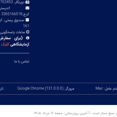
دورنگار:
3 02143855754
کدپ
کرج:3365166518
صندوق پستی:
161
ساعات پاسخگویی
(
برای سفارش
آزمایشگاهی
کلیک
ک
تماس با ما
 عامل: Mac
مرورگر: Google Chrome (131.0.0.0)
تاری
ز است. | آخرین بروزرسانی: جمعه ۱۶ مرداد ۱۴۰۵