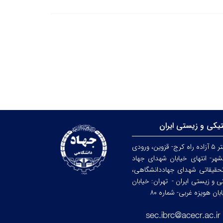
تیکی و زیستی ایران
کرج: کیلومتر ۵ آزاده راه کرج- قزوین، ورودی
هر- انتهای خیابان شهدای جهاد
حقیقاتی شهدای جهاددانشگاهی،
کی و زیستی ایران -
تهران: خیابان
ن هویزه غربی- شماره ۸۰