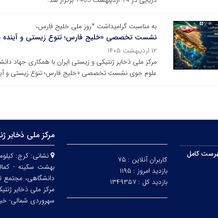
دریایی در 14 اردیبهشت 1405 برگزار شد.
به مناسبت گرامیداشت *روز ملی خلیج فارس،
نشست تخصصی «خلیج فارس؛ تنوع زیستی و آینده پای
۱۲ اردیبهشت ۱۴۰۵
مرکز ملی ذخایر ژنتیکی و زیستی ایران با همکاری جهاد دا
علوم جوی نشست تخصصی «خلیج فارس؛ تنوع زیستی و آینده پ
مرکز ملی ذخایر ژن
رست کامل
نشانی:
کاربران آنلاین :
۷۵
بهشت سکینه - کمالش
بازدید امروز :
۱۱۹۵
دانشگاهی، مجتمع ت
بازدید کل :
۱۳۴۹۳۵۷
مرکز ملی ذخایر ژنتی
سهروردی شمالی- خیابا