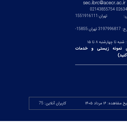
0263476245
ستی:
تهران:1551916111
کرج: 3197996817 تهران:15855-
:
شنبه تا چهارشنبه ۸ تا ۱۵
 نمونه زیستی و خدمات
نید
)
خ مشاهده: ۱۶ مرداد ۱۴۰۵
کاربران آنلاین: 75