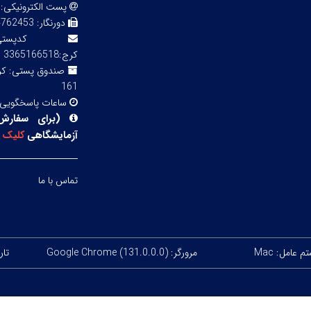
پست الکترونیکی:
دورنگار:
3 02143855754
کدپ
کرج:3365166518
صندوق پستی:
161
ساعات پاسخگویی
(
برای سفارش
آزمایشگاهی
کلیک
ک
تماس با ما
 عامل: Mac
مرورگر: Google Chrome (131.0.0.0)
تاری