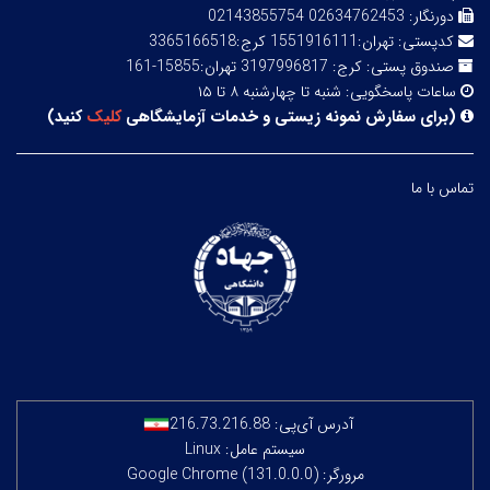
دورنگار:
02634762453 02143855754
کدپستی:
تهران:1551916111 کرج:3365166518
صندوق پستی:
کرج: 3197996817 تهران:15855-161
ساعات پاسخگویی:
شنبه تا چهارشنبه ۸ تا ۱۵
(
برای سفارش نمونه زیستی و خدمات آزمایشگاهی
کلیک
کنید
)
تماس با ما
آدرس آی‌پی:
216.73.216.88
سیستم عامل: Linux
مرورگر: Google Chrome (131.0.0.0)