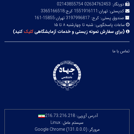
دورنگار:
02634762453 02143855754
کدپستی:
تهران:1551916111 کرج:3365166518
صندوق پستی:
کرج: 3197996817 تهران:15855-161
ساعات پاسخگویی:
شنبه تا چهارشنبه ۸ تا ۱۵
(
برای سفارش نمونه زیستی و خدمات آزمایشگاهی
کلیک
کنید
)
تماس با ما
آدرس آی‌پی:
216.73.216.218
سیستم عامل: Linux
مرورگر: Google Chrome (131.0.0.0)