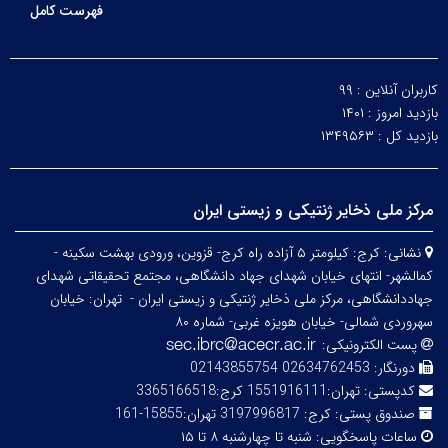
فهرست کامل
کاربران آنلاین :
۹۹
بازدید امروز :
۱۴۰۱
بازدید کل :
۱۳۴۹۵۶۳
مرکز ملی ذخایر ژنتیکی و زیستی ایران
نشانی:
کرج: کیلومتر ۵ آزاده راه کرج- قزوین، ورودی بهشت سکینه -
کمالشهر- انتهای خیابان شهدای جهاد دانشگاهی، مجتمع تحقیقاتی شهدای
جهاددانشگاهی، مرکز ملی ذخایر ژنتیکی و زیستی ایران -
تهران: خیابان
سهروردی شمالی- خیابان هویزه غربی- شماره ۸۰
پست الکترونیکی:
دورنگار:
02634762453 02143855754
کدپستی:
تهران:1551916111 کرج:3365166518
صندوق پستی:
کرج: 3197996817 تهران:15855-161
ساعات پاسخگویی:
شنبه تا چهارشنبه ۸ تا ۱۵