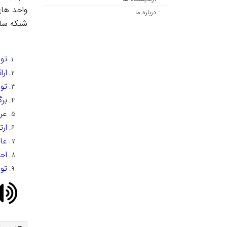
واحد های
- درباره ما
شبکه ساز
تو
ار
تو
بر
عر
ار
عا
اح
تو