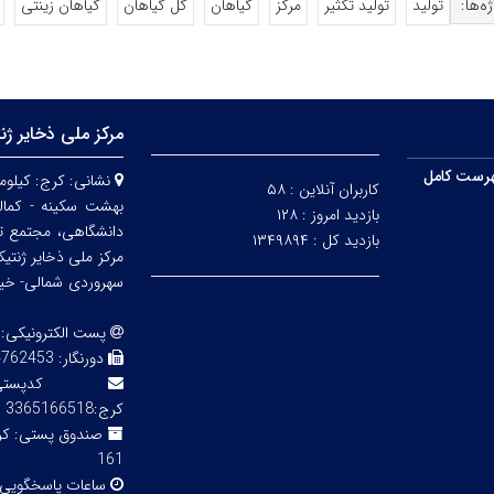
ه‌ها:
تولید
تولید تکثیر
مرکز
گیاهان
گل گیاهان
گیاهان زینتی
مرکز ملی ذخایر ژن
رست کامل
نشانی:
کاربران آنلاین :
۵۸
بهشت سکینه - کمالش
بازدید امروز :
۱۲۸
دانشگاهی، مجتمع ت
بازدید کل :
۱۳۴۹۸۹۴
مرکز ملی ذخایر ژنتی
سهروردی شمالی- خیابا
پست الکترونیکی:
دورنگار:
3 02143855754
کدپ
کرج:3365166518
صندوق پستی:
161
ساعات پاسخگویی