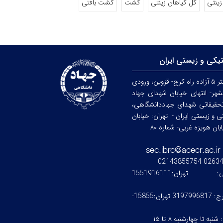
زینتی
گل گیاهان زینتی
کشت
کشت بافتی
تیکی و زیستی ایران
کرج: کیلومتر ۵ آزاده راه کرج- قزوین، ورودی
هر- انتهای خیابان شهدای جهاد
حقیقاتی شهدای جهاددانشگاهی،
کی و زیستی ایران -
تهران: خیابان
ن هویزه غربی- شماره ۸۰
0263476245
ستی:
تهران:1551916111
کرج: 3197996817 تهران:15855-
:
شنبه تا چهارشنبه ۸ تا ۱۵