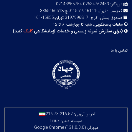
دورنگار:
02634762453 02143855754
کدپستی:
تهران:1551916111 کرج:3365166518
صندوق پستی:
کرج: 3197996817 تهران:15855-161
ساعات پاسخگویی:
شنبه تا چهارشنبه ۸ تا ۱۵
(
برای سفارش نمونه زیستی و خدمات آزمایشگاهی
کلیک
کنید
)
تماس با ما
آدرس آی‌پی:
216.73.216.52
سیستم عامل: Linux
مرورگر: Google Chrome (131.0.0.0)