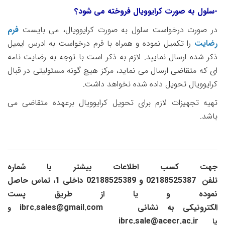
-سلول به صورت کرایوویال فروخته می شود؟
در صورت درخواست سلول به صورت کرایوویال، می بایست
فرم
رضایت
را تکمیل نموده و همراه با فرم درخواست به ادرس ایمیل
ذکر شده ارسال نمایید. لازم به ذکر است با توجه به رضایت نامه
ای که متقاضی ارسال می نماید، مرکز هیچ گونه مسئولیتی در قبال
کرایوویال تحویل داده شده نخواهد داشت.
تهیه تجهیزات لازم برای تحویل کرایوویال برعهده متقاضی می
باشد.
جهت کسب اطلاعات بیشتر با شماره
تلفن
02188525387
و
02188525389
داخلی 1،
تماس حاصل
نموده و یا از طریق پست
الکترونیکی
به
نشانی
ibrc.sales@gmail.com
و
ibrc.sale@acecr.ac.ir
یا