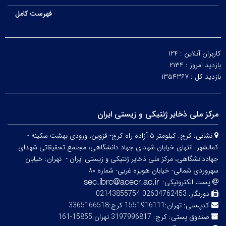
فهرست کامل
کاربران آنلاین :
۱۲۴
بازدید امروز :
۲۱۳۴
بازدید کل :
۱۳۵۴۳۶۷
مرکز ملی ذخایر ژنتیکی و زیستی ایران
نشانی:
کرج: کیلومتر ۵ آزاده راه کرج- قزوین، ورودی بهشت سکینه -
کمالشهر- انتهای خیابان شهدای جهاد دانشگاهی، مجتمع تحقیقاتی شهدای
جهاددانشگاهی، مرکز ملی ذخایر ژنتیکی و زیستی ایران -
تهران: خیابان
سهروردی شمالی- خیابان هویزه غربی- شماره ۸۰
پست الکترونیکی:
دورنگار:
02634762453 02143855754
کدپستی:
تهران:1551916111 کرج:3365166518
صندوق پستی:
کرج: 3197996817 تهران:15855-161