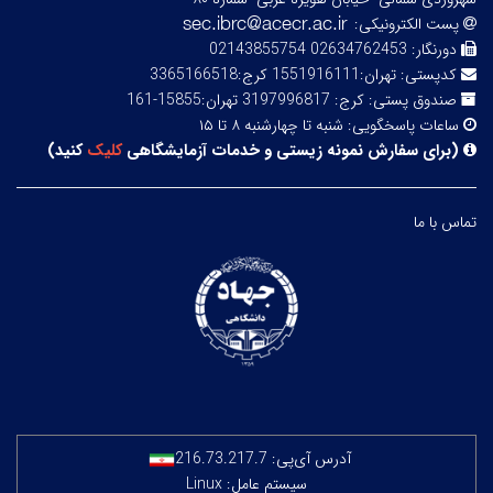
پست الکترونیکی:
دورنگار:
02634762453 02143855754
کدپستی:
تهران:1551916111 کرج:3365166518
صندوق پستی:
کرج: 3197996817 تهران:15855-161
ساعات پاسخگویی:
شنبه تا چهارشنبه ۸ تا ۱۵
(
برای سفارش نمونه زیستی و خدمات آزمایشگاهی
کلیک
کنید
)
تماس با ما
آدرس آی‌پی:
216.73.217.7
سیستم عامل: Linux