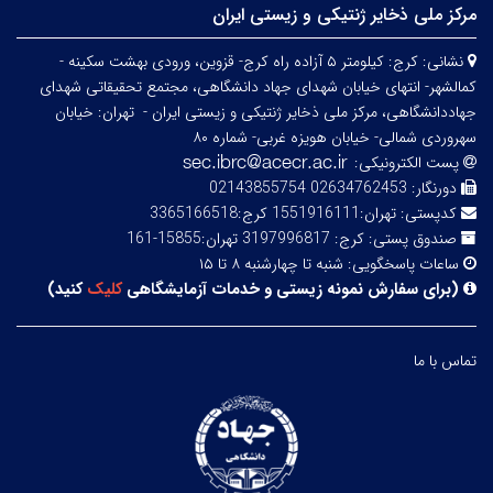
مرکز ملی ذخایر ژنتیکی و زیستی ایران
نشانی:
کرج: کیلومتر ۵ آزاده راه کرج- قزوین، ورودی بهشت سکینه -
کمالشهر- انتهای خیابان شهدای جهاد دانشگاهی، مجتمع تحقیقاتی شهدای
جهاددانشگاهی، مرکز ملی ذخایر ژنتیکی و زیستی ایران -
تهران: خیابان
سهروردی شمالی- خیابان هویزه غربی- شماره ۸۰
پست الکترونیکی:
دورنگار:
02634762453 02143855754
کدپستی:
تهران:1551916111 کرج:3365166518
صندوق پستی:
کرج: 3197996817 تهران:15855-161
ساعات پاسخگویی:
شنبه تا چهارشنبه ۸ تا ۱۵
(
برای سفارش نمونه زیستی و خدمات آزمایشگاهی
کلیک
کنید
)
تماس با ما