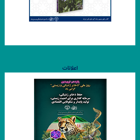
فلور مصور رشته کوههای البرز
اعلانات