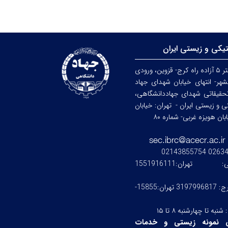
تیکی و زیستی ایران
کرج: کیلومتر ۵ آزاده راه کرج- قزوین، ورودی
هر- انتهای خیابان شهدای جهاد
حقیقاتی شهدای جهاددانشگاهی،
کی و زیستی ایران -
تهران: خیابان
ن هویزه غربی- شماره ۸۰
0263476245
ستی:
تهران:1551916111
کرج: 3197996817 تهران:15855-
:
شنبه تا چهارشنبه ۸ تا ۱۵
 نمونه زیستی و خدمات