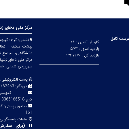
مرکز ملی ذخایر ژن
رست کامل
نشانی:
کاربران آنلاین :
۱۲۶
بهشت سکینه - کمالش
بازدید امروز :
۵۷۳
دانشگاهی، مجتمع ت
بازدید کل :
۱۳۴۷۲۷۰
مرکز ملی ذخایر ژنتی
سهروردی شمالی- خیابا
پست الکترونیکی:
دورنگار:
3 02143855754
کدپ
کرج:3365166518
صندوق پستی:
161
ساعات پاسخگویی
(
برای سفارش