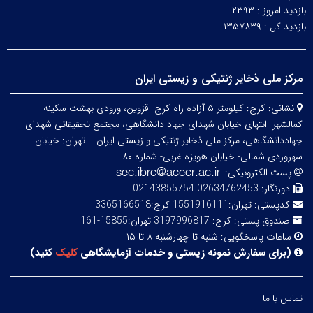
بازدید امروز :
۲۳۹۳
بازدید کل :
۱۳۵۷۸۳۹
مرکز ملی ذخایر ژنتیکی و زیستی ایران
نشانی:
کرج: کیلومتر ۵ آزاده راه کرج- قزوین، ورودی بهشت سکینه -
کمالشهر- انتهای خیابان شهدای جهاد دانشگاهی، مجتمع تحقیقاتی شهدای
جهاددانشگاهی، مرکز ملی ذخایر ژنتیکی و زیستی ایران -
تهران: خیابان
سهروردی شمالی- خیابان هویزه غربی- شماره ۸۰
پست الکترونیکی:
دورنگار:
02634762453 02143855754
کدپستی:
تهران:1551916111 کرج:3365166518
صندوق پستی:
کرج: 3197996817 تهران:15855-161
ساعات پاسخگویی:
شنبه تا چهارشنبه ۸ تا ۱۵
(
برای سفارش نمونه زیستی و خدمات آزمایشگاهی
کلیک
کنید
)
تماس با ما