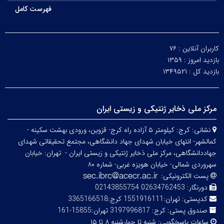
فهرست کامل
کاربران آنلاین :
۷۶
بازدید امروز :
۱۳۵۹
بازدید کل :
۱۳۴۹۵۲۱
مرکز ملی ذخایر ژنتیکی و زیستی ایران
نشانی:
کرج: کیلومتر ۵ آزاده راه کرج- قزوین، ورودی بهشت سکینه -
کمالشهر- انتهای خیابان شهدای جهاد دانشگاهی، مجتمع تحقیقاتی شهدای
جهاددانشگاهی، مرکز ملی ذخایر ژنتیکی و زیستی ایران -
تهران: خیابان
سهروردی شمالی- خیابان هویزه غربی- شماره ۸۰
پست الکترونیکی:
دورنگار:
02634762453 02143855754
کدپستی:
تهران:1551916111 کرج:3365166518
صندوق پستی:
کرج: 3197996817 تهران:15855-161
ساعات پاسخگویی:
شنبه تا چهارشنبه ۸ تا ۱۵