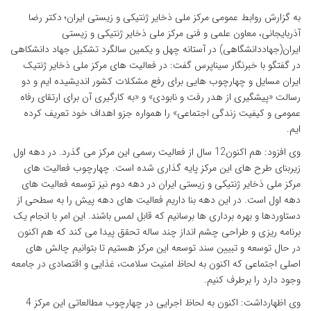
به گزارش روابط عمومی مرکز ملی ذخایر ژنتیکی و زیستی ایران؛ دکتر رضا
آذربایجانی، معاون علمی و فنی مرکز ملی ذخایر ژنتیکی و زیستی
ایران(جهاددانشگاهی) در آستانه چهل و یکمین سالگرد تشکیل جهاد دانشکاهی
در گفتگو با خبرنگار
سیناپرس
گفت: در فعالیت های مرکز ملی ذخایر ژنتیک
ایران مسایل و چهارچوب هایی برای رفع مشکلات کشور اندیشیده ایم و دو
رسالت «پیشگیری از هدر رفت و نابودی» و «به کارگیری آن برای ارتقای رفاه
عمومی و کیفیت زندگی اجتماعی» را همواره جزو اهداف خود تعریف کرده
ایم.
وی افزود: هم اکنون12 سال از فعالیت رسمی این مرکز می گذرد. در دهه اول
زیربنای طرح های این مرکز پایه گذاری شده است. چهارچوب فعالیت های
مرکز ملی
ذخایر ژنتیکی و زیستی
ایران در دهه دوم نیز توسعه فعالیت های
دهه اول است. در این دهه بنا داریم فعالیت های دهه پیش را به سطحی از
دستاوردها و بهره برداری ها برسانیم که قابل لمس باشند. این امر با انجام یک
برنامه ریزی و طراحی چشم انداز چند ساله تحقق پیدا می کند که هم اکنون
در حال توسعه و تبیین سند توسعه این مرکز هستیم تا بتوانیم چالش های
اصلی اجتماعی که اکنون به لحاظ امنیت سلامت، غذایی و اقتصادی در جامعه
وجود دارد را برطرف کنیم.
وی اظهارداشت: اکنون به لحاظ اجرایی در چهارچوب مطالعاتی این مرکز 4