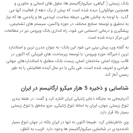
بانک زیستی ( گیاهی، میکروارگانیسم ها، سلول های انسانی و جانوری و
همچنین مولکولی) دیده شده است که بیش از یک دهه از فعالیت آنها می
گذرد. با توجه به چالش هایی حیطه سلامت، اپیدمی ها و پاندمی ها که نیاز
به تحقیق و توسعه صنایع مختلف در حوزه واکسن، سیستم های تشخیص،
پیشگیری و درمانی احساس می شود، راه اندازی بانک ویروس نیز در مطالعات
این مرکز دیده شده است.
به گفته وی، پیش بینی می شود این بانک- به عنوان مدرن ترین و استاندارد
ترین ذخیرگاه حوزه ویروس- با توسعه زیرساخت های فیزیکی که اکنون در
قالب پروژه اصلی ساختمان اصلی زیست بانک مطابق با استانداردهای جهانی
طراحی و تعریف شده است، طی یکی یا دو سال آینده فعالیتش را به طور
رسمی آغاز کند.
شناسایی و ذخیره 5 هزار میکرو ارگانیسم در ایران
آذربایجانی به جایگاه ذخایر ژنتیکی ایران اشاره کرد و گفت: در طبقه بندی
تنوع زیستی جهان، ایران به لحاظ تنوع ژنتیکی، جزو مناطق با تنوع زیستی
بسیار بالا قرار دارد.
وی خاطرنشان کرد: طبیعتا اکنون نه تنها در ایران بلکه در جهان تنوع بسیار
نامحدودی در شناسایی
میکروارگانیسم ها
وجود دارد. قریب به اتفاق،