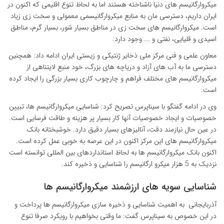
میکروارگانیسم های دنیا ناشناخته هستند اما به لحاظ تنوع اقلیمی که اکنون در
ایران داریم، دسترسی مان به منابع میکروارگانیسمی معمولی و سخت زی زیاد
است. میکروارگانیسم های سخت زی در مناطق بسیار شور، بسیار گرم، مناطق
اسیدی و قلیایی، نفتی و ... وجود دارد.
معاون علمی و فنی مرکز ملی ذخایر ژنتیکی و زیستی ایران ادامه داد: همچنین
دسترسی ما به آب های آزاد و دریاچه های بزرگ، خود منبع لایتناهی از
میکروارگانیسم های مختلف فراهم و چارچوب کاری بسیار بزرگی را ایجاد کرده
است.
وی در ادامه گفتگو با سیناپرس تصریح کرد: شناسایی میکروارگانیسم ها، تبیین
خصوصیات و ایجاد خصوصیات آنها کار بسیار پر هزینه و طاقت فرسایی است.
در عین حال نیازمند دقت، آنالیزهای بسیار دقیق دارد. خوشبختانه بانک
میکروارگانیسم های این مرکز اکنون در این عرصه به خوبی عمل کرده است.
اکنون بانک میکروارگانیسم ها به لحاظ استانداردهای بین المللی توانسته است
نزدیک به 5 هزار میکرو ارگانیسم را شناسایی و ذخیره کند.
شناسایی سویه های ارزشمند میکروارگانیسم ها
آذربایجانی به اهمیت شناسایی و ذخیره سازی میکروارگانیسم ها پرداخت و
در این خصوص به سیناپرس گفت: ما وقتی بخواهیم با رویکرد صرفا تنوع