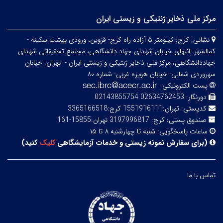
مرکز ملی ذخایر ژنتیکی و زیستی ایران
نشانی:
کرج: کیلومتر ۵ آزاده راه کرج- قزوین، ورودی بهشت سکینه -
کمالشهر- انتهای خیابان شهدای جهاد دانشگاهی، مجتمع تحقیقاتی شهدای
جهاددانشگاهی، مرکز ملی ذخایر ژنتیکی و زیستی ایران -
تهران: خیابان
سهروردی شمالی- خیابان هویزه غربی- شماره ۸۰
پست الکترونیکی:
دورنگار:
02634762453 02143855754
کدپستی:
تهران:1551916111 کرج:3365166518
صندوق پستی:
کرج: 3197996817 تهران:15855-161
ساعات پاسخگویی:
شنبه تا چهارشنبه ۸ تا ۱۵
(
برای سفارش نمونه زیستی و خدمات آزمایشگاهی
کلیک
کنید
)
تماس با ما