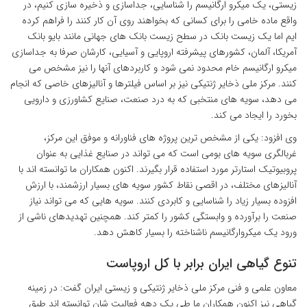
زیستی، یک میکرو ارگانیسم را شناسایی، جداسازی و ذخیره سازی کنیم، در
واقع ماده خامی را برای کسانی که بخواهند روی آن کار کنند را فراهم کرده
ایم اما یک زیست بانک در سطح زیست بانک های جهانی مانند بایو بانک
آمریکا، آلمان، کشورهای پیشرفته اروپایی و آسیایی، کارشان صرفا به جداسازی
میکرو ارگانیسم خام محدود نمی شود و کاربردهای آنها را نیز مشخص می
کنند. مرکز ملی ذخایر ژنتیکی نیز بر اساس فیلترها و آنالیزهای خاصی که انجام
می دهد، سویه های منتخبی که به درد صنعت، صنایع کشاورزی و دارویی
بخورد را ایجاد می کند.
وی افزود: یکی از مشخص ترین پروژه های فناورانه و موفق این مرکز،
غربالگری سویه های بومی است که می تواند در صنایع غذایی به عنوان
پروبیوتیک استارتر مورد استفاده قرار بگیرند. اکنون همکاران ما توانسته اند با
آنالیزهای مختلف، در اقصی نقاط کشور سویه های بسیار ارزشمند، با ارزش
افزوده بسیار زیاد را شناسایی و کابردی کنند. سویه هایی که می تواند نیاز
صنعت را برآورده و وابستگی کشور را کمتر کند. همچنین تهدیدهای ناشی از
ورود یک میکروارگانیسم ناشناخته را بسیار کاهش دهد.
تنوع گیاهی ایران برابر با کل اروپاست
معاون علمی و فنی مرکز ملی ذخایر ژنتیکی و زیستی ایران گفت: در زمینه
گیاهی نیز اکنون همکاران ما طی یک دهه فعالیت شان توانسته اند طبق