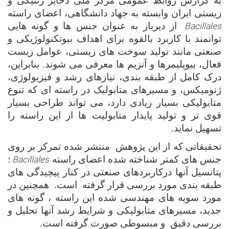
به گزارش روابط عمومی مرکز ملی ذخایر ژنتیکی و
زیستی ایران وابسته به جهاد دانشگاهی، اعضای راسته
Bacillales
از دیرباز به عنوان جنس ها و گونه هایی
توانمند با کاربرد بالقوه برای اهداف بیوتکنولوژیکی و
صنعتی مانند تولید سوخت های زیستی، عوامل زیست
فعال، بیوپلیمرها و آنزیم ها معرفی می شوند. بنابراین،
درک کامل از طبقه بندی، نیازهای رشد و فیزیولوژی،
ژنومیکس، و مسیرهای متابولیک در راسته ای که تنوع
متابولیکی بسیار زیادی دارد، می تواند طراحی بسیار
قوی تر و تولید پایدار متابولیت ها از این راسته را
تسهیل نماید.
تحقیقاتی که از این پژوهش منتشر شده تمرکز بر روی
Bacillales
جنس های کمتر شناخته شده اعضای راسته
؛
پتانسیل آنها درکاربردهای صنعتی در کنار پیچیدگی های
طبقه بندی مورد بررسی قرار گرفته است. همچنین در
مورد سویه های مهندسی شده این راسته ، گونه های
جدید، مسیرهای متابولیکی و شرایط رشد آنها تحلیل و
بررسی دقیق و مبسوطی صورت گرفته است.