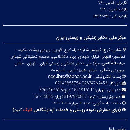
کاربران آنلاین :
۷۹
بازدید امروز :
۱۶۸
بازدید کل :
۱۳۴۶۸۶۵
مرکز ملی ذخایر ژنتیکی و زیستی ایران
نشانی:
کرج: کیلومتر ۵ آزاده راه کرج- قزوین، ورودی بهشت سکینه -
کمالشهر- انتهای خیابان شهدای جهاد دانشگاهی، مجتمع تحقیقاتی شهدای
جهاددانشگاهی، مرکز ملی ذخایر ژنتیکی و زیستی ایران -
تهران: خیابان
سهروردی شمالی- خیابان هویزه غربی- شماره ۸۰
پست الکترونیکی:
دورنگار:
02634762453 02143855754
کدپستی:
تهران:1551916111 کرج:3365166518
صندوق پستی:
کرج: 3197996817 تهران:15855-161
ساعات پاسخگویی:
شنبه تا چهارشنبه ۸ تا ۱۵
(
برای سفارش نمونه زیستی و خدمات آزمایشگاهی
کلیک
کنید
)
تماس با ما