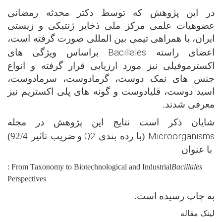
در این پژوهش که توسط دکتر محدثه رمضانی
عضوهیات علمی مرکز ملی ذخایر ژنتیکی و زیستی
ایران، با همراهی تیمی بین المللی صورت گرفته است،
Bacillales
اعضای راسته
براساس ویژگی های
اکسترموفیلی نیز مورد ارزیابی قرار گرفته و انواع
جنس های نمک دوست، گرمادوست، سرمادوست،
اسید دوست، قلیادوست و گونه های پلی اکستریم نیز
معرفی شدند.
شایان ذکر است نتایج این پژوهش در مجله
Q2
Microorganisms
(با رده بندی
و
ضریب تاثیر 92/4
)
با عنوان
: From Taxonomy to Biotechnological and Industrial
Bacillales
Perspectives
به چاپ رسیده است.
لینک مقاله