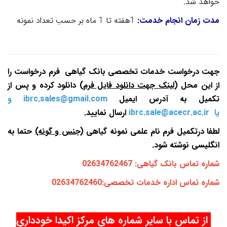
خواهد شد.
مدت زمان انجام خدمت:
1هفته تا 1 ماه بر حسب تعداد نمونه
جهت درخواست خدمات تخصصی بانک گیاهی فرم درخواست را
از این محل
(
لینک جهت دانلود فایل فرم
)
دانلود کرده و پس از
تکمیل به آدرس ایمیل
ibrc.sales@gmail.com و
یا
ibrc.sale@acecr.ac.ir
ارسال نمایید.
لطفا درتکمیل فرم نام علمی نمونه گیاهی
(جنس و گونه)
حتما به
انگلیسی نوشته شود.
شماره تماس بانک گیاهی: 02634762467
شماره تماس اداره خدمات تخصصی:02634762460
از تماس با سایر شماره های مرکز اکیدا خودداری