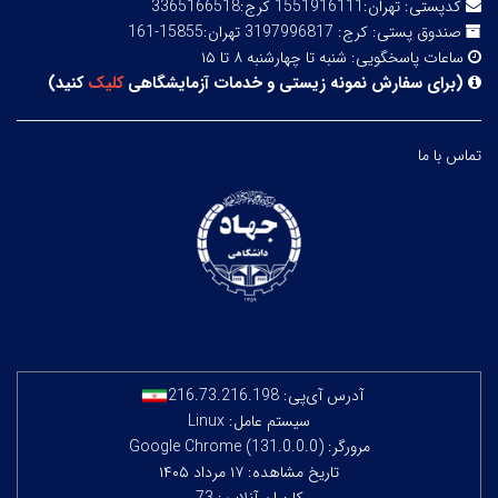
کدپستی:
تهران:1551916111 کرج:3365166518
صندوق پستی:
کرج: 3197996817 تهران:15855-161
ساعات پاسخگویی:
شنبه تا چهارشنبه ۸ تا ۱۵
(
برای سفارش نمونه زیستی و خدمات آزمایشگاهی
کلیک
کنید
)
تماس با ما
آدرس آی‌پی:
216.73.216.198
سیستم عامل: Linux
مرورگر: Google Chrome (131.0.0.0)
تاریخ مشاهده: ۱۷ مرداد ۱۴۰۵
کاربران آنلاین: 73