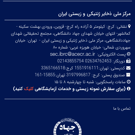
مرکز ملی ذخایر ژنتیکی و زیستی ایران
نشانی:
کرج: کیلومتر ۵ آزاده راه کرج- قزوین، ورودی بهشت سکینه -
کمالشهر- انتهای خیابان شهدای جهاد دانشگاهی، مجتمع تحقیقاتی شهدای
جهاددانشگاهی، مرکز ملی ذخایر ژنتیکی و زیستی ایران -
تهران: خیابان
سهروردی شمالی- خیابان هویزه غربی- شماره ۸۰
پست الکترونیکی:
دورنگار:
02634762453 02143855754
کدپستی:
تهران:1551916111 کرج:3365166518
صندوق پستی:
کرج: 3197996817 تهران:15855-161
ساعات پاسخگویی:
شنبه تا چهارشنبه ۸ تا ۱۵
(
برای سفارش نمونه زیستی و خدمات آزمایشگاهی
کلیک
کنید
)
تماس با ما