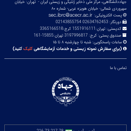
جهاددانشگاهی، مرکز ملی ذخایر ژنتیکی و زیستی ایران -
تهران: خیابان
سهروردی شمالی- خیابان هویزه غربی- شماره ۸۰
پست الکترونیکی:
دورنگار:
02634762453 02143855754
کدپستی:
تهران:1551916111 کرج:3365166518
صندوق پستی:
کرج: 3197996817 تهران:15855-161
ساعات پاسخگویی:
شنبه تا چهارشنبه ۸ تا ۱۵
(
برای سفارش نمونه زیستی و خدمات آزمایشگاهی
کلیک
کنید
)
تماس با ما
آدرس آی‌پی:
216.73.217.78