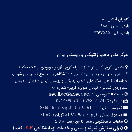
کاربران آنلاین :
۶۸
بازدید امروز :
۸۸۸
بازدید کل :
۱۳۴۷۵۸۵
مرکز ملی ذخایر ژنتیکی و زیستی ایران
نشانی:
کرج: کیلومتر ۵ آزاده راه کرج- قزوین، ورودی بهشت سکینه -
کمالشهر- انتهای خیابان شهدای جهاد دانشگاهی، مجتمع تحقیقاتی شهدای
جهاددانشگاهی، مرکز ملی ذخایر ژنتیکی و زیستی ایران -
تهران: خیابان
سهروردی شمالی- خیابان هویزه غربی- شماره ۸۰
پست الکترونیکی:
دورنگار:
02634762453 02143855754
کدپستی:
تهران:1551916111 کرج:3365166518
صندوق پستی:
کرج: 3197996817 تهران:15855-161
ساعات پاسخگویی:
شنبه تا چهارشنبه ۸ تا ۱۵
(
برای سفارش نمونه زیستی و خدمات آزمایشگاهی
کلیک
کنید
)