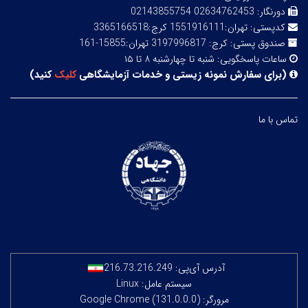
دورنگار:
02634762453 02143855754
کدپستی:
تهران:1551916111 کرج:3365166518
صندوق پستی:
کرج: 3197996817 تهران:15855-161
ساعات پاسخگویی:
شنبه تا چهارشنبه ۸ تا ۱۵
(
برای سفارش نمونه زیستی و خدمات آزمایشگاهی
کلیک
کنید
)
تماس با ما
آدرس آی‌پی:
216.73.216.249
سیستم عامل: Linux
مرورگر: Google Chrome (131.0.0.0)