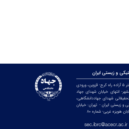
تیکی و زیستی ایران
کرج: کیلومتر ۵ آزاده راه کرج- قزوین، ورودی
هر- انتهای خیابان شهدای جهاد
حقیقاتی شهدای جهاددانشگاهی،
کی و زیستی ایران -
تهران: خیابان
ن هویزه غربی- شماره ۸۰