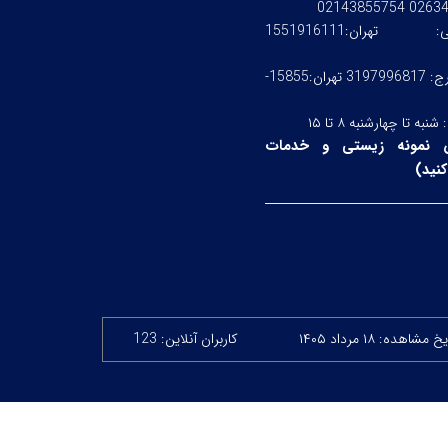
0263476245
ستی:
تهران:1551916111
کرج: 3197996817 تهران:15855-
:
شنبه تا چهارشنبه ۸ تا ۱۵
 نمونه زیستی و خدمات
نید
)
 مشاهده: ۱۸ مرداد ۱۴۰۵
کاربران آنلاین: 123