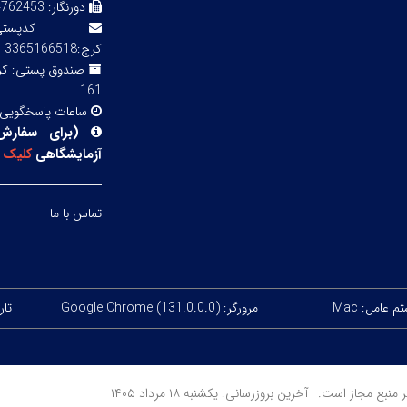
دورنگار:
3 02143855754
کدپ
کرج:3365166518
صندوق پستی:
161
ساعات پاسخگویی
(
برای سفارش
آزمایشگاهی
کلیک
ک
تماس با ما
 عامل: Mac
مرورگر: Google Chrome (131.0.0.0)
تاریخ
ز است. | آخرین بروزرسانی: یکشنبه ۱۸ مرداد ۱۴۰۵