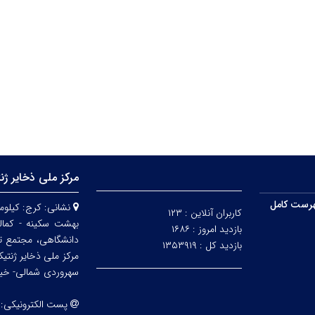
مرکز ملی ذخایر ژن
رست کامل
نشانی:
کاربران آنلاین :
۱۲۳
بهشت سکینه - کمالش
بازدید امروز :
۱۶۸۶
دانشگاهی، مجتمع ت
بازدید کل :
۱۳۵۳۹۱۹
مرکز ملی ذخایر ژنتی
سهروردی شمالی- خیابا
پست الکترونیکی: