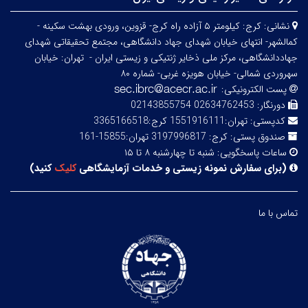
نشانی:
کرج: کیلومتر ۵ آزاده راه کرج- قزوین، ورودی بهشت سکینه -
کمالشهر- انتهای خیابان شهدای جهاد دانشگاهی، مجتمع تحقیقاتی شهدای
جهاددانشگاهی، مرکز ملی ذخایر ژنتیکی و زیستی ایران -
تهران: خیابان
سهروردی شمالی- خیابان هویزه غربی- شماره ۸۰
پست الکترونیکی:
دورنگار:
02634762453 02143855754
کدپستی:
تهران:1551916111 کرج:3365166518
صندوق پستی:
کرج: 3197996817 تهران:15855-161
ساعات پاسخگویی:
شنبه تا چهارشنبه ۸ تا ۱۵
(
برای سفارش نمونه زیستی و خدمات آزمایشگاهی
کلیک
کنید
)
تماس با ما