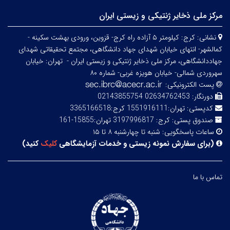
مرکز ملی ذخایر ژنتیکی و زیستی ایران
نشانی:
کرج: کیلومتر ۵ آزاده راه کرج- قزوین، ورودی بهشت سکینه -
کمالشهر- انتهای خیابان شهدای جهاد دانشگاهی، مجتمع تحقیقاتی شهدای
جهاددانشگاهی، مرکز ملی ذخایر ژنتیکی و زیستی ایران -
تهران: خیابان
سهروردی شمالی- خیابان هویزه غربی- شماره ۸۰
پست الکترونیکی:
دورنگار:
02634762453 02143855754
کدپستی:
تهران:1551916111 کرج:3365166518
صندوق پستی:
کرج: 3197996817 تهران:15855-161
ساعات پاسخگویی:
شنبه تا چهارشنبه ۸ تا ۱۵
(
برای سفارش نمونه زیستی و خدمات آزمایشگاهی
کلیک
کنید
)
تماس با ما