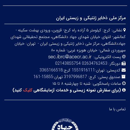
مرکز ملی ذخایر ژنتیکی و زیستی ایران
نشانی:
کرج: کیلومتر ۵ آزاده راه کرج- قزوین، ورودی بهشت سکینه -
کمالشهر- انتهای خیابان شهدای جهاد دانشگاهی، مجتمع تحقیقاتی شهدای
جهاددانشگاهی، مرکز ملی ذخایر ژنتیکی و زیستی ایران -
تهران: خیابان
سهروردی شمالی- خیابان هویزه غربی- شماره ۸۰
پست الکترونیکی:
دورنگار:
02634762453 02143855754
کدپستی:
تهران:1551916111 کرج:3365166518
صندوق پستی:
کرج: 3197996817 تهران:15855-161
ساعات پاسخگویی:
شنبه تا چهارشنبه ۸ تا ۱۵
(
برای سفارش نمونه زیستی و خدمات آزمایشگاهی
کلیک
کنید
)
تماس با ما