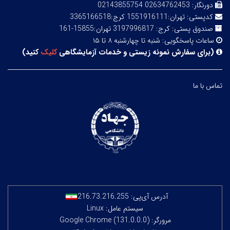
دورنگار:
02634762453 02143855754
کدپستی:
تهران:1551916111 کرج:3365166518
صندوق پستی:
کرج: 3197996817 تهران:15855-161
ساعات پاسخگویی:
شنبه تا چهارشنبه ۸ تا ۱۵
(
برای سفارش نمونه زیستی و خدمات آزمایشگاهی
کلیک
کنید
)
تماس با ما
آدرس آی‌پی:
216.73.216.255
سیستم عامل: Linux
مرورگر: Google Chrome (131.0.0.0)