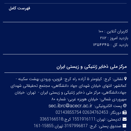
فهرست کامل
کاربران آنلاین :
۱۰۰
بازدید امروز :
۲۱۱۲
بازدید کل :
۱۳۵۴۳۴۵
مرکز ملی ذخایر ژنتیکی و زیستی ایران
نشانی:
کرج: کیلومتر ۵ آزاده راه کرج- قزوین، ورودی بهشت سکینه -
کمالشهر- انتهای خیابان شهدای جهاد دانشگاهی، مجتمع تحقیقاتی شهدای
جهاددانشگاهی، مرکز ملی ذخایر ژنتیکی و زیستی ایران -
تهران: خیابان
سهروردی شمالی- خیابان هویزه غربی- شماره ۸۰
پست الکترونیکی:
دورنگار:
02634762453 02143855754
کدپستی:
تهران:1551916111 کرج:3365166518
صندوق پستی:
کرج: 3197996817 تهران:15855-161