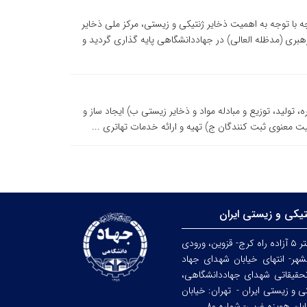
رکز ملی ذخایر ژنتیکی و زیستی ایران 1-تاریخچه با توجه به اهمیت ذخایر ژنتیکی و زیستی، مرکز ملی ذخایر
13، با فرمان مقام معظم رهبری (مدظله العالی) در جهاددانشگاهی پایه گذاری گردید و
، تولید، توزیع و مبادله مواد و ذخایر زیستی ب) ایجاد ساز و
ت معنوی ثبت کنندگان ج) تهیه و ارائه خدمات تهاتری ...
تیکی و زیستی ایران
کرج: کیلومتر ۵ آزاده راه کرج- قزوین، ورودی
هر- انتهای خیابان شهدای جهاد
حقیقاتی شهدای جهاددانشگاهی،
کی و زیستی ایران -
تهران: خیابان
ن هویزه غربی- شماره ۸۰