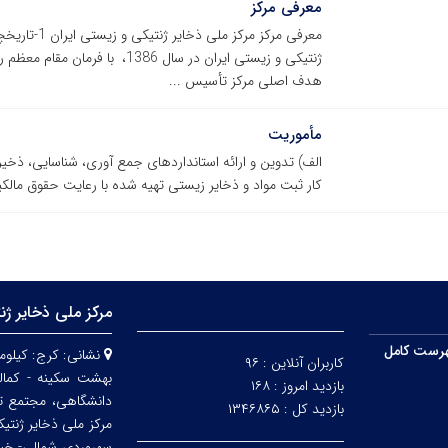
معرفی مرکز
معرفی مرکز م
ژنتیکی و زیستی ایران در سال 86
هدف اصلی مرکز تأسیس ...
مأموریت
الف) تدوین و ارائه استانداردهای جمع آوری، شناسایی، ذخیره
کار ثبت مواد و ذخایر زیستی تهیه شده با رعایت حقوق مالکی
مرکز ملی ذخایر ژن
رست کامل
نشانی:
کاربران آنلاین :
۹۶
بهشت سکینه - کمالش
بازدید امروز :
۱۶۸
دانشگاهی، مجتمع ت
بازدید کل :
۱۳۴۶۸۶۵
مرکز ملی ذخایر ژنتی
سهروردی شمالی- خیابا