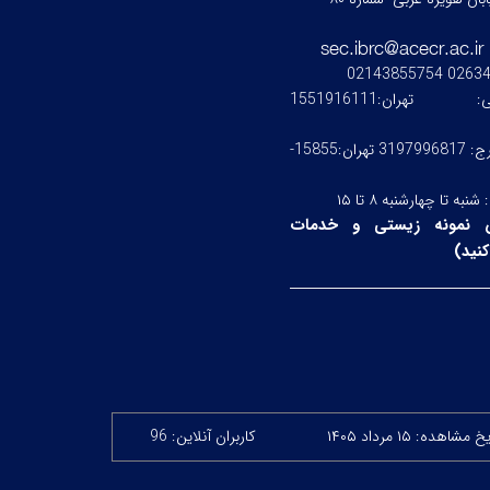
0263476245
ستی:
تهران:1551916111
کرج: 3197996817 تهران:15855-
:
شنبه تا چهارشنبه ۸ تا ۱۵
 نمونه زیستی و خدمات
نید
)
 مشاهده: ۱۵ مرداد ۱۴۰۵
کاربران آنلاین: 96