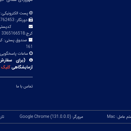
پست الکترونیکی:
دورنگار:
3 02143855754
کدپ
کرج:3365166518
صندوق پستی:
161
ساعات پاسخگویی
(
برای سفارش
آزمایشگاهی
کلیک
ک
تماس با ما
 عامل: Mac
مرورگر: Google Chrome (131.0.0.0)
تاریخ