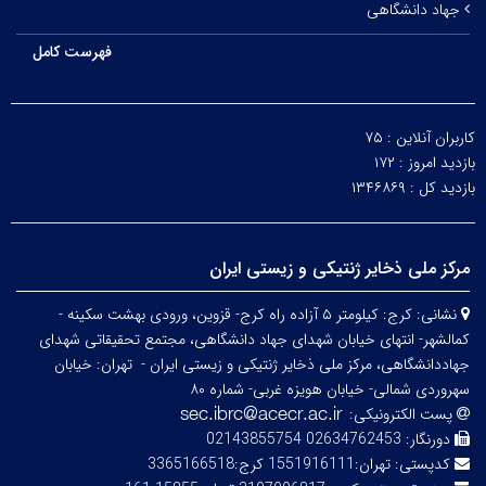
جهاد دانشگاهی
فهرست کامل
کاربران آنلاین :
۷۵
بازدید امروز :
۱۷۲
بازدید کل :
۱۳۴۶۸۶۹
مرکز ملی ذخایر ژنتیکی و زیستی ایران
نشانی:
کرج: کیلومتر ۵ آزاده راه کرج- قزوین، ورودی بهشت سکینه -
کمالشهر- انتهای خیابان شهدای جهاد دانشگاهی، مجتمع تحقیقاتی شهدای
جهاددانشگاهی، مرکز ملی ذخایر ژنتیکی و زیستی ایران -
تهران: خیابان
سهروردی شمالی- خیابان هویزه غربی- شماره ۸۰
پست الکترونیکی:
دورنگار:
02634762453 02143855754
کدپستی:
تهران:1551916111 کرج:3365166518