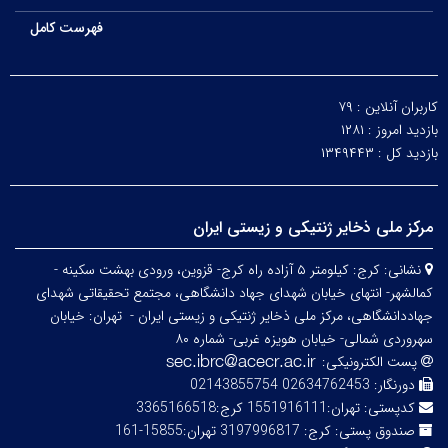
فهرست کامل
کاربران آنلاین :
۷۹
بازدید امروز :
۱۲۸۱
بازدید کل :
۱۳۴۹۴۴۳
مرکز ملی ذخایر ژنتیکی و زیستی ایران
نشانی:
کرج: کیلومتر ۵ آزاده راه کرج- قزوین، ورودی بهشت سکینه -
کمالشهر- انتهای خیابان شهدای جهاد دانشگاهی، مجتمع تحقیقاتی شهدای
جهاددانشگاهی، مرکز ملی ذخایر ژنتیکی و زیستی ایران -
تهران: خیابان
سهروردی شمالی- خیابان هویزه غربی- شماره ۸۰
پست الکترونیکی:
دورنگار:
02634762453 02143855754
کدپستی:
تهران:1551916111 کرج:3365166518
صندوق پستی:
کرج: 3197996817 تهران:15855-161