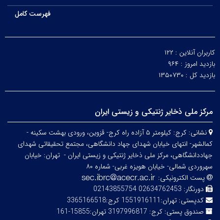
فهرست کامل
کاربران آنلاین :
۱۲۲
بازدید امروز :
۹۶۴
بازدید کل :
۱۳۵۰۷۳۰
مرکز ملی ذخایر ژنتیکی و زیستی ایران
نشانی:
کرج: کیلومتر ۵ آزاده راه کرج- قزوین، ورودی بهشت سکینه -
کمالشهر- انتهای خیابان شهدای جهاد دانشگاهی، مجتمع تحقیقاتی شهدای
جهاددانشگاهی، مرکز ملی ذخایر ژنتیکی و زیستی ایران -
تهران: خیابان
سهروردی شمالی- خیابان هویزه غربی- شماره ۸۰
پست الکترونیکی:
دورنگار:
02634762453 02143855754
کدپستی:
تهران:1551916111 کرج:3365166518
صندوق پستی:
کرج: 3197996817 تهران:15855-161