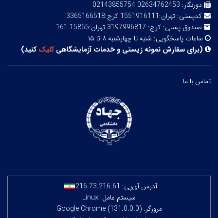
دورنگار:
02634762453 02143855754
کدپستی:
تهران:1551916111 کرج:3365166518
صندوق پستی:
کرج: 3197996817 تهران:15855-161
ساعات پاسخگویی:
شنبه تا چهارشنبه ۸ تا ۱۵
(
برای سفارش نمونه زیستی و خدمات آزمایشگاهی
کلیک
کنید
)
تماس با ما
آدرس آی‌پی:
216.73.216.61
سیستم عامل: Linux
مرورگر: Google Chrome (131.0.0.0)