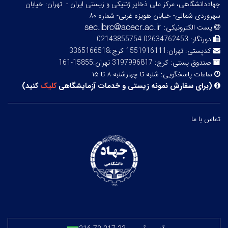
جهاددانشگاهی، مرکز ملی ذخایر ژنتیکی و زیستی ایران -
تهران: خیابان
سهروردی شمالی- خیابان هویزه غربی- شماره ۸۰
پست الکترونیکی:
دورنگار:
02634762453 02143855754
کدپستی:
تهران:1551916111 کرج:3365166518
صندوق پستی:
کرج: 3197996817 تهران:15855-161
ساعات پاسخگویی:
شنبه تا چهارشنبه ۸ تا ۱۵
(
برای سفارش نمونه زیستی و خدمات آزمایشگاهی
کلیک
کنید
)
تماس با ما