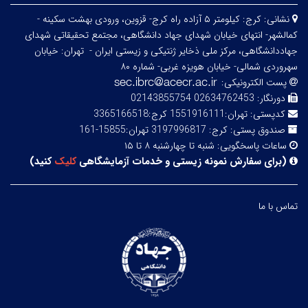
نشانی:
کرج: کیلومتر ۵ آزاده راه کرج- قزوین، ورودی بهشت سکینه -
کمالشهر- انتهای خیابان شهدای جهاد دانشگاهی، مجتمع تحقیقاتی شهدای
جهاددانشگاهی، مرکز ملی ذخایر ژنتیکی و زیستی ایران -
تهران: خیابان
سهروردی شمالی- خیابان هویزه غربی- شماره ۸۰
پست الکترونیکی:
دورنگار:
02634762453 02143855754
کدپستی:
تهران:1551916111 کرج:3365166518
صندوق پستی:
کرج: 3197996817 تهران:15855-161
ساعات پاسخگویی:
شنبه تا چهارشنبه ۸ تا ۱۵
(
برای سفارش نمونه زیستی و خدمات آزمایشگاهی
کلیک
کنید
)
تماس با ما