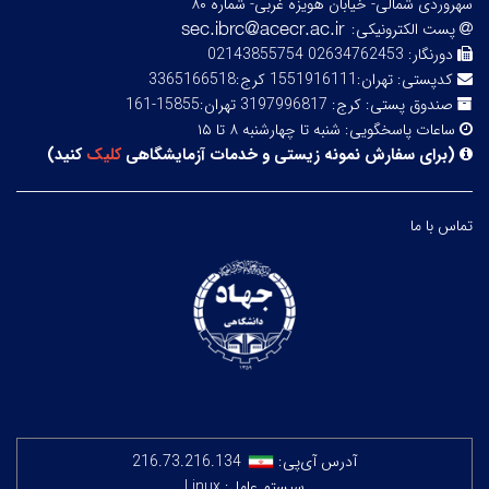
سهروردی شمالی- خیابان هویزه غربی- شماره ۸۰
پست الکترونیکی:
دورنگار:
02634762453 02143855754
کدپستی:
تهران:1551916111 کرج:3365166518
صندوق پستی:
کرج: 3197996817 تهران:15855-161
ساعات پاسخگویی:
شنبه تا چهارشنبه ۸ تا ۱۵
(
برای سفارش نمونه زیستی و خدمات آزمایشگاهی
کلیک
کنید
)
تماس با ما
آدرس آی‌پی:
216.73.216.134
سیستم عامل: Linux