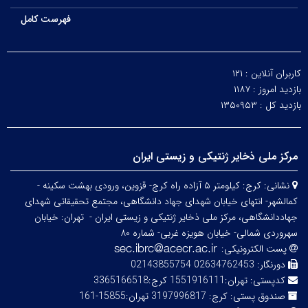
فهرست کامل
کاربران آنلاین :
۱۲۱
بازدید امروز :
۱۱۸۷
بازدید کل :
۱۳۵۰۹۵۳
مرکز ملی ذخایر ژنتیکی و زیستی ایران
نشانی:
کرج: کیلومتر ۵ آزاده راه کرج- قزوین، ورودی بهشت سکینه -
کمالشهر- انتهای خیابان شهدای جهاد دانشگاهی، مجتمع تحقیقاتی شهدای
جهاددانشگاهی، مرکز ملی ذخایر ژنتیکی و زیستی ایران -
تهران: خیابان
سهروردی شمالی- خیابان هویزه غربی- شماره ۸۰
پست الکترونیکی:
دورنگار:
02634762453 02143855754
کدپستی:
تهران:1551916111 کرج:3365166518
صندوق پستی:
کرج: 3197996817 تهران:15855-161