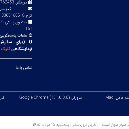
دورنگار:
3 02143855754
کدپ
کرج:3365166518
صندوق پستی:
161
ساعات پاسخگویی
(
برای سفارش
آزمایشگاهی
کلیک
ک
تماس با ما
 عامل: Mac
مرورگر: Google Chrome (131.0.0.0)
تاریخ
ز است. | آخرین بروزرسانی: پنجشنبه ۱۵ مرداد ۱۴۰۵