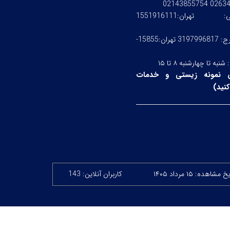
0263476245
ستی:
تهران:1551916111
کرج: 3197996817 تهران:15855-
:
شنبه تا چهارشنبه ۸ تا ۱۵
 نمونه زیستی و خدمات
نید
)
 مشاهده: ۱۵ مرداد ۱۴۰۵
کاربران آنلاین: 143