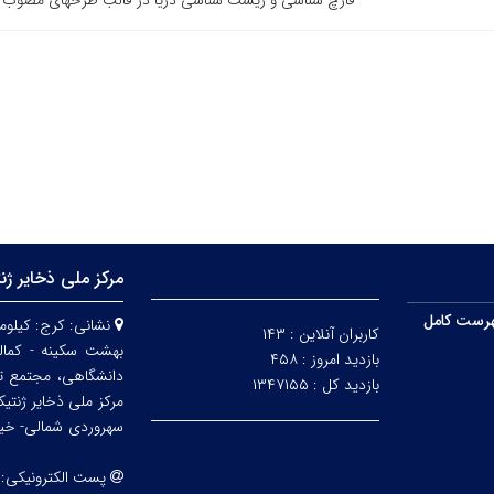
قارچ شناسی و زیست شناسی دریا در قالب طرحهای مصوب 
مرکز ملی ذخایر ژن
رست کامل
نشانی:
کاربران آنلاین :
۱۴۳
بهشت سکینه - کمالش
بازدید امروز :
۴۵۸
دانشگاهی، مجتمع ت
بازدید کل :
۱۳۴۷۱۵۵
مرکز ملی ذخایر ژنتی
سهروردی شمالی- خیابا
پست الکترونیکی: