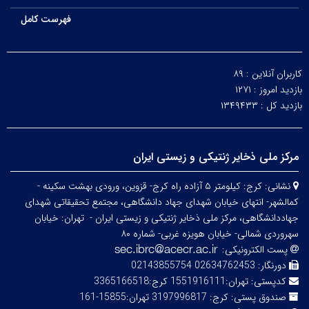
فهرست کامل
کاربران آنلاین :
۸۹
بازدید امروز :
۱۲۷۱
بازدید کل :
۱۳۴۹۴۳۳
مرکز ملی ذخایر ژنتیکی و زیستی ایران
نشانی:
کرج: کیلومتر ۵ آزاده راه کرج- قزوین، ورودی بهشت سکینه -
کمالشهر- انتهای خیابان شهدای جهاد دانشگاهی، مجتمع تحقیقاتی شهدای
جهاددانشگاهی، مرکز ملی ذخایر ژنتیکی و زیستی ایران -
تهران: خیابان
سهروردی شمالی- خیابان هویزه غربی- شماره ۸۰
پست الکترونیکی:
دورنگار:
02634762453 02143855754
کدپستی:
تهران:1551916111 کرج:3365166518
صندوق پستی:
کرج: 3197996817 تهران:15855-161