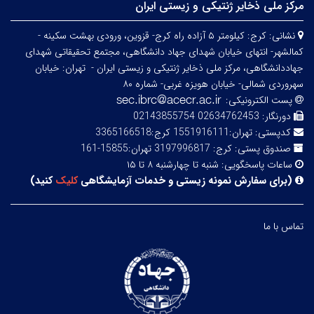
مرکز ملی ذخایر ژنتیکی و زیستی ایران
نشانی:
کرج: کیلومتر ۵ آزاده راه کرج- قزوین، ورودی بهشت سکینه -
کمالشهر- انتهای خیابان شهدای جهاد دانشگاهی، مجتمع تحقیقاتی شهدای
جهاددانشگاهی، مرکز ملی ذخایر ژنتیکی و زیستی ایران -
تهران: خیابان
سهروردی شمالی- خیابان هویزه غربی- شماره ۸۰
پست الکترونیکی:
دورنگار:
02634762453 02143855754
کدپستی:
تهران:1551916111 کرج:3365166518
صندوق پستی:
کرج: 3197996817 تهران:15855-161
ساعات پاسخگویی:
شنبه تا چهارشنبه ۸ تا ۱۵
(
برای سفارش نمونه زیستی و خدمات آزمایشگاهی
کلیک
کنید
)
تماس با ما