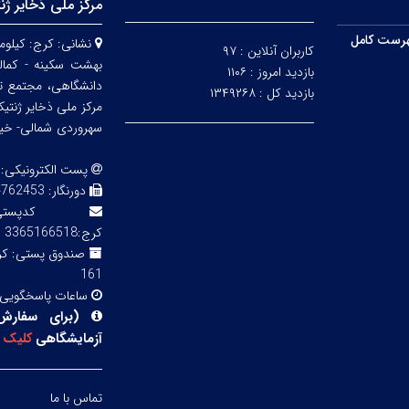
مرکز ملی ذخایر ژن
رست کامل
نشانی:
کاربران آنلاین :
۹۷
بهشت سکینه - کمالش
بازدید امروز :
۱۱۰۶
دانشگاهی، مجتمع ت
بازدید کل :
۱۳۴۹۲۶۸
مرکز ملی ذخایر ژنتی
سهروردی شمالی- خیابا
پست الکترونیکی:
دورنگار:
3 02143855754
کدپ
کرج:3365166518
صندوق پستی:
161
ساعات پاسخگویی
(
برای سفارش
آزمایشگاهی
کلیک
ک
تماس با ما