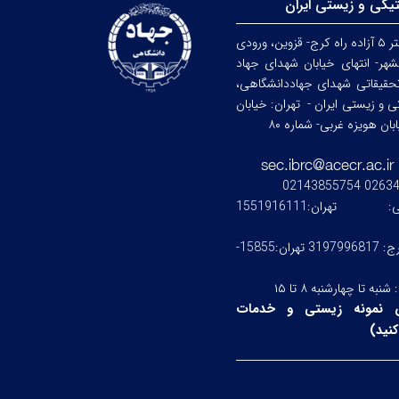
تیکی و زیستی ایران
کرج: کیلومتر ۵ آزاده راه کرج- قزوین، ورودی
هر- انتهای خیابان شهدای جهاد
حقیقاتی شهدای جهاددانشگاهی،
کی و زیستی ایران -
تهران: خیابان
ن هویزه غربی- شماره ۸۰
0263476245
ستی:
تهران:1551916111
کرج: 3197996817 تهران:15855-
:
شنبه تا چهارشنبه ۸ تا ۱۵
 نمونه زیستی و خدمات
نید
)