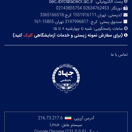
پست الکترونیکی:
دورنگار:
02634762453 02143855754
کدپستی:
تهران:1551916111 کرج:3365166518
صندوق پستی:
کرج: 3197996817 تهران:15855-161
ساعات پاسخگویی:
شنبه تا چهارشنبه ۸ تا ۱۵
(
برای سفارش نمونه زیستی و خدمات آزمایشگاهی
کلیک
کنید
)
تماس با ما
آدرس آی‌پی:
216.73.217.6
سیستم عامل: Linux
مرورگر: Google Chrome (131.0.0.0)