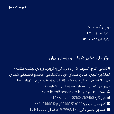
فهرست کامل
کاربران آنلاین :
۱۱۵
بازدید امروز :
۴۷۹
بازدید کل :
۱۳۴۷۱۷۶
مرکز ملی ذخایر ژنتیکی و زیستی ایران
نشانی:
کرج: کیلومتر ۵ آزاده راه کرج- قزوین، ورودی بهشت سکینه -
کمالشهر- انتهای خیابان شهدای جهاد دانشگاهی، مجتمع تحقیقاتی شهدای
جهاددانشگاهی، مرکز ملی ذخایر ژنتیکی و زیستی ایران -
تهران: خیابان
سهروردی شمالی- خیابان هویزه غربی- شماره ۸۰
پست الکترونیکی:
دورنگار:
02634762453 02143855754
کدپستی:
تهران:1551916111 کرج:3365166518
صندوق پستی:
کرج: 3197996817 تهران:15855-161