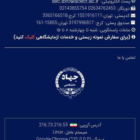
پست الکترونیکی:
دورنگار:
02634762453 02143855754
کدپستی:
تهران:1551916111 کرج:3365166518
صندوق پستی:
کرج: 3197996817 تهران:15855-161
ساعات پاسخگویی:
شنبه تا چهارشنبه ۸ تا ۱۵
(
برای سفارش نمونه زیستی و خدمات آزمایشگاهی
کلیک
کنید
)
تماس با ما
آدرس آی‌پی:
216.73.216.53
سیستم عامل: Linux
مرورگر: Google Chrome (131.0.0.0)