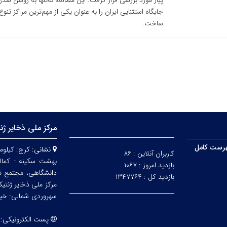
پیاز مورد بررسی قرار گرفت. این مطالعه نه‌تنها به روشن ش
جایگاه استثنایی ایران را به‌ عنوان یکی از مهم‌ترین مراکز
ساخت.
مرکز ملی ذخایر ژن
رست کامل
نشانی:
کاربران آنلاین :
۸۶
بهشت سکینه - کمالش
بازدید امروز :
۱۰۶۷
دانشگاهی، مجتمع ت
بازدید کل :
۱۳۴۷۷۶۴
مرکز ملی ذخایر ژنتی
سهروردی شمالی- خیابا
پست الکترونیکی: