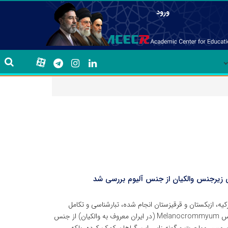
ورود
ی زیرجنس والکیان از جنس آلیوم بررسی شد
کیه، ازبکستان و قرقیزستان انجام شده، تبارشناسی و تکامل
صفات مورفولوژیکی و الگوهای پراکنش بیوجغرافیایی زیرجنس Melanocrommyum (در ایران معروف به والکیان) از جنس