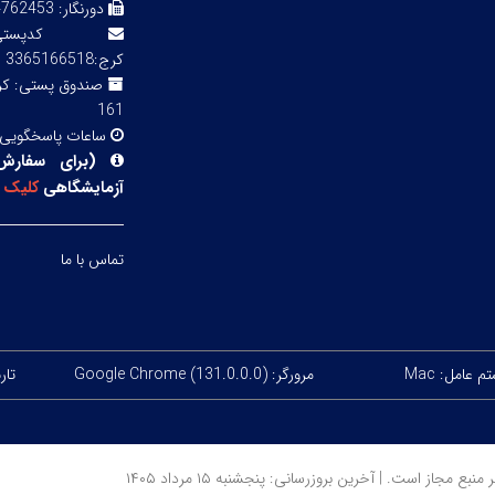
دورنگار:
3 02143855754
کدپ
کرج:3365166518
صندوق پستی:
161
ساعات پاسخگویی
(
برای سفارش
آزمایشگاهی
کلیک
ک
تماس با ما
 عامل: Mac
مرورگر: Google Chrome (131.0.0.0)
تاریخ
ز است. | آخرین بروزرسانی: پنجشنبه ۱۵ مرداد ۱۴۰۵