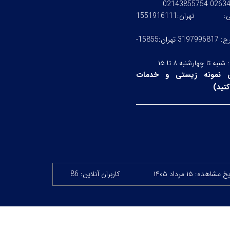
0263476245
ستی:
تهران:1551916111
کرج: 3197996817 تهران:15855-
:
شنبه تا چهارشنبه ۸ تا ۱۵
 نمونه زیستی و خدمات
نید
)
 مشاهده: ۱۵ مرداد ۱۴۰۵
کاربران آنلاین: 86