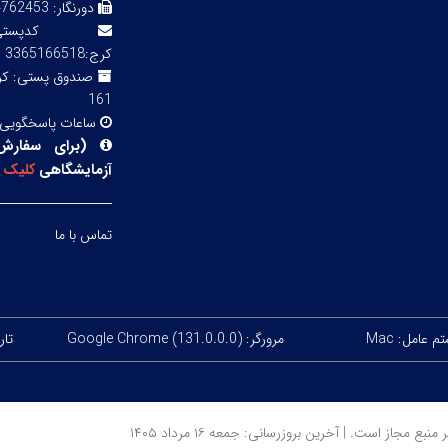
دورنگار:
3 02143855754
کدپ
کرج:3365166518
صندوق پستی:
161
ساعات پاسخگویی
(
برای سفارش
آزمایشگاهی
کلیک
ک
تماس با ما
 عامل: Mac
مرورگر: Google Chrome (131.0.0.0)
تاری
ز است. | آخرین بروزرسانی: جمعه ۱۶ مرداد ۱۴۰۵