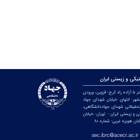
تیکی و زیستی ایران
کرج: کیلومتر ۵ آزاده راه کرج- قزوین، ورودی
هر- انتهای خیابان شهدای جهاد
حقیقاتی شهدای جهاددانشگاهی،
کی و زیستی ایران -
تهران: خیابان
ن هویزه غربی- شماره ۸۰