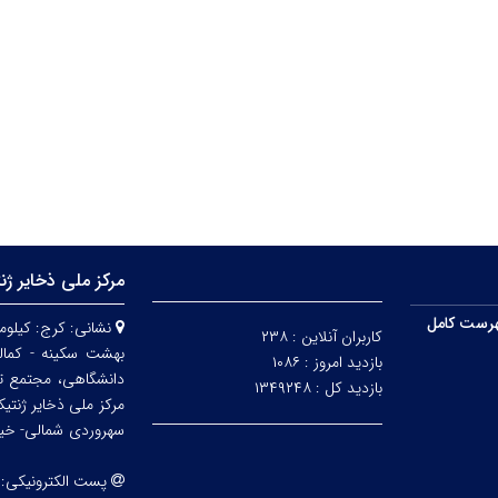
مرکز ملی ذخایر ژن
رست کامل
نشانی:
کاربران آنلاین :
۲۳۸
بهشت سکینه - کمالش
بازدید امروز :
۱۰۸۶
دانشگاهی، مجتمع ت
بازدید کل :
۱۳۴۹۲۴۸
مرکز ملی ذخایر ژنتی
سهروردی شمالی- خیابا
پست الکترونیکی: