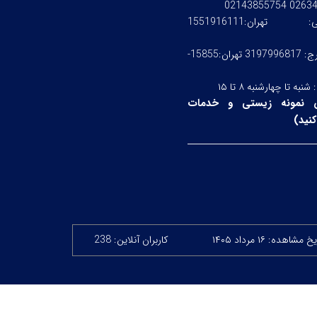
0263476245
ستی:
تهران:1551916111
کرج: 3197996817 تهران:15855-
:
شنبه تا چهارشنبه ۸ تا ۱۵
 نمونه زیستی و خدمات
نید
)
خ مشاهده: ۱۶ مرداد ۱۴۰۵
کاربران آنلاین: 238