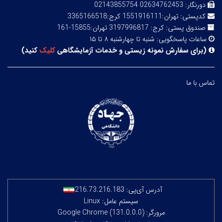
دورنگار:
02634762453 02143855754
کدپستی:
تهران:1551916111 کرج:3365166518
صندوق پستی:
کرج: 3197996817 تهران:15855-161
ساعات پاسخگویی:
شنبه تا چهارشنبه ۸ تا ۱۵
(
برای سفارش نمونه زیستی و خدمات آزمایشگاهی
کلیک
کنید
)
تماس با ما
آدرس آی‌پی:
216.73.216.183
سیستم عامل: Linux
مرورگر: Google Chrome (131.0.0.0)