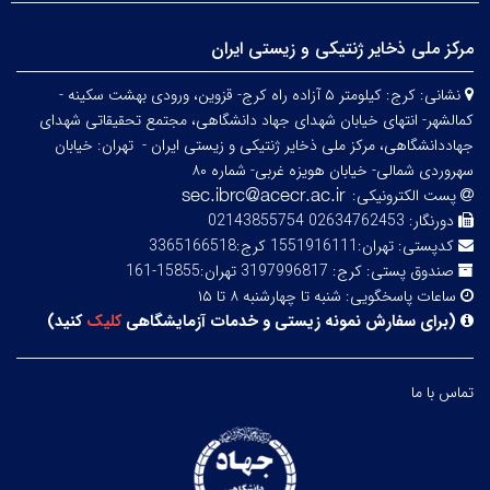
مرکز ملی ذخایر ژنتیکی و زیستی ایران
نشانی:
کرج: کیلومتر ۵ آزاده راه کرج- قزوین، ورودی بهشت سکینه -
کمالشهر- انتهای خیابان شهدای جهاد دانشگاهی، مجتمع تحقیقاتی شهدای
جهاددانشگاهی، مرکز ملی ذخایر ژنتیکی و زیستی ایران -
تهران: خیابان
سهروردی شمالی- خیابان هویزه غربی- شماره ۸۰
پست الکترونیکی:
دورنگار:
02634762453 02143855754
کدپستی:
تهران:1551916111 کرج:3365166518
صندوق پستی:
کرج: 3197996817 تهران:15855-161
ساعات پاسخگویی:
شنبه تا چهارشنبه ۸ تا ۱۵
(
برای سفارش نمونه زیستی و خدمات آزمایشگاهی
کلیک
کنید
)
تماس با ما