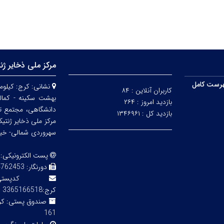
مرکز ملی ذخایر ژن
رست کامل
نشانی:
کاربران آنلاین :
۸۴
بهشت سکینه - کمالش
بازدید امروز :
۲۶۴
دانشگاهی، مجتمع ت
بازدید کل :
۱۳۴۶۹۶۱
مرکز ملی ذخایر ژنتی
سهروردی شمالی- خیابا
پست الکترونیکی:
دورنگار:
3 02143855754
کدپ
کرج:3365166518
صندوق پستی:
161