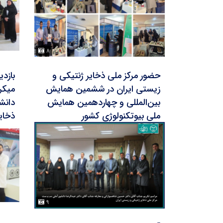
۸
حضور مرکز ملی ذخایر ژنتیکی و
بازد
زیستی ایران در ششمین همایش
میکر
بین‌المللی و چهاردهمین همایش
دانشگ
ملی بیوتکنولوژی کشور
ذخای
۹