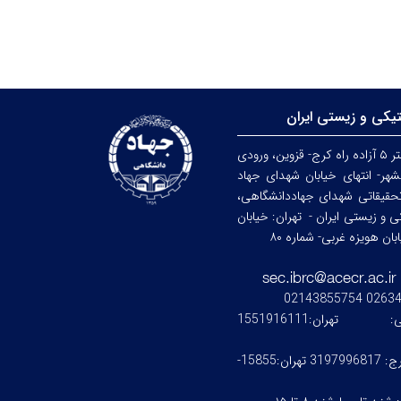
تیکی و زیستی ایران
کرج: کیلومتر ۵ آزاده راه کرج- قزوین، ورودی
هر- انتهای خیابان شهدای جهاد
حقیقاتی شهدای جهاددانشگاهی،
کی و زیستی ایران -
تهران: خیابان
ن هویزه غربی- شماره ۸۰
0263476245
ستی:
تهران:1551916111
کرج: 3197996817 تهران:15855-