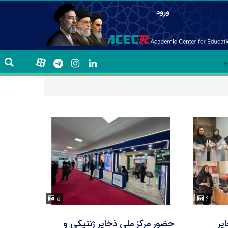
ورود
۵
۶
یر
حضور مرکز ملی ذخایر ژنتیکی و