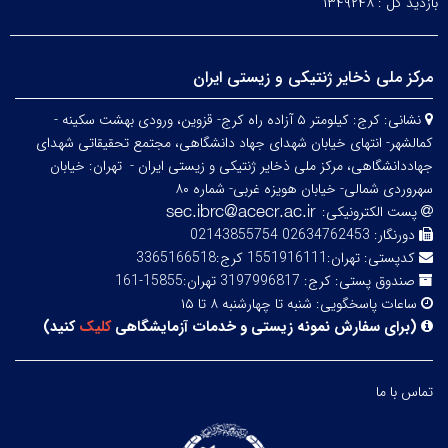
بازدید کل :
۱۳۴۹۲۴۸
مرکز ملی ذخایر ژنتیکی و زیستی ایران
نشانی:
کرج: کیلومتر ۵ آزاده راه کرج- قزوین، ورودی بهشت سکینه -
کمالشهر- انتهای خیابان شهدای جهاد دانشگاهی، مجتمع تحقیقاتی شهدای
جهاددانشگاهی، مرکز ملی ذخایر ژنتیکی و زیستی ایران -
تهران: خیابان
سهروردی شمالی- خیابان هویزه غربی- شماره ۸۰
پست الکترونیکی:
دورنگار:
02634762453 02143855754
کدپستی:
تهران:1551916111 کرج:3365166518
صندوق پستی:
کرج: 3197996817 تهران:15855-161
ساعات پاسخگویی:
شنبه تا چهارشنبه ۸ تا ۱۵
(
برای سفارش نمونه زیستی و خدمات آزمایشگاهی
کلیک
کنید
)
تماس با ما