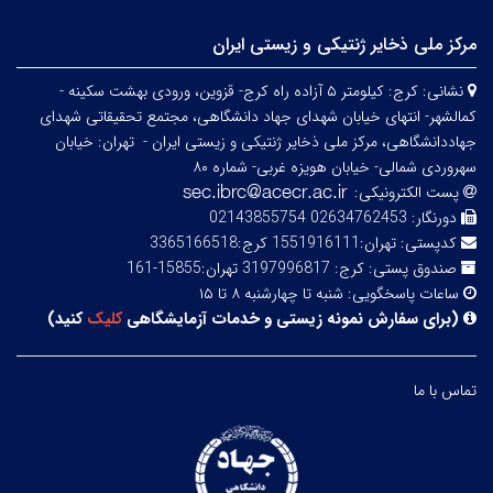
مرکز ملی ذخایر ژنتیکی و زیستی ایران
نشانی:
کرج: کیلومتر ۵ آزاده راه کرج- قزوین، ورودی بهشت سکینه -
کمالشهر- انتهای خیابان شهدای جهاد دانشگاهی، مجتمع تحقیقاتی شهدای
جهاددانشگاهی، مرکز ملی ذخایر ژنتیکی و زیستی ایران -
تهران: خیابان
سهروردی شمالی- خیابان هویزه غربی- شماره ۸۰
پست الکترونیکی:
دورنگار:
02634762453 02143855754
کدپستی:
تهران:1551916111 کرج:3365166518
صندوق پستی:
کرج: 3197996817 تهران:15855-161
ساعات پاسخگویی:
شنبه تا چهارشنبه ۸ تا ۱۵
(
برای سفارش نمونه زیستی و خدمات آزمایشگاهی
کلیک
کنید
)
تماس با ما