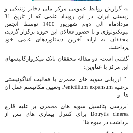
به گزارش روابط عمومی مرکز ملی ذخایر ژنتیکی و
زیستی ایران، در این رویداد علمی که از تاریخ 31
مردادماه الی دوم شهریور 1400 توسط انجمن
بیوتکنولوژی و با حضور فعالان این حوزه برگزار گردید،
محققان به ارایه آخرین دستاوردهای علمی خود
پرداختند.
گفتنی است، دو مقاله محققان بانک میکروارگانیسهای
عناوین:
این مرکز با
"
ارزیابی سویه های مخمری با فعالیت آنتاگونیستی
برعلیه
Penicillium expansum
وتعیین مکانیسم عمل آن
ها" و
"
بررسی پتانسیل سویه های مخمری بر علیه قارچ
Botrytis cinerea
برای کنترل بیماری های پس از
برداشت
در میوه ها
"