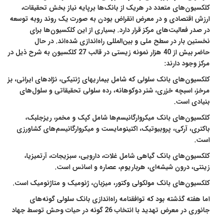
کلکسیون‌های متعدد در هریک از بانک‌ها برپایه نیاز بخش تحقیقات،
ارزش اقتصادی و در معرض انقراض بودن به صورت یک روند روبه توسعه
در صدر فعالیت‌های مرکز قرار دارد. بسیاری از این کلکسیون‌ها برای
نخستین بار در سطح ملی و بین‌المللی راه‌اندازی شده‌اند. در حال
حاضر بیش از 40 هزار نمونه زیستی در قالب 27 کلکسیون به شرح ذیل در
مرکز وجود دارند:
کلکسیون‌های بانک سلولی که شامل بیماریهای ژنتیکی، نژادهای ایرانی، بز
مرخز، اسبچه خزری، شتر دوکوهانه، رده سلولی تحقیقاتی و سلول‌های
بنیادی است.
کلکسیون‌های بانک میکروارگانیسم‌ها شامل کپک و مخمر، ریزجلبک،
باکتری، آرکی، پروبیوتیک، اکتینومایست و میکروارگانیسم‌های کشاورزی
است.
کلکسیون‌های بانک گیاهی شامل غلات، دارویی، سبزیجات، آرتمیزیا،
زینتی، درون شیشه‌ای، هرباریوم، عصاره و اسانس است.
کلکسیون‌های بانک مولکولی وکتور، میزبان، ژنومیک و متاژنومیک است.
اما هفته گذشته بود که توافقنامه راه‌اندازی بانک سلولی گونه‌های
جانوری در معرض تهدید با انتخاب 26 گونه در حیات وحش توسط جهاد