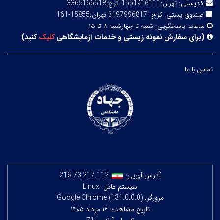
کدپستی:
تهران:1551916111 کرج:3365166518
صندوق پستی:
کرج: 3197996817 تهران:15855-161
ساعات پاسخگویی:
شنبه تا چهارشنبه ۸ تا ۱۵
(
برای سفارش نمونه زیستی و خدمات آزمایشگاهی
کلیک
کنید
)
تماس با ما
آدرس آی‌پی:
216.73.217.112
سیستم عامل: Linux
مرورگر: Google Chrome (131.0.0.0)
تاریخ مشاهده: ۱۶ مرداد ۱۴۰۵